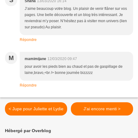
S
Shana
13/03/2020 16:14
J’aime beaucoup votre blog. Un plaisir de venir flâner sur vos
pages. Une belle découverte et un blog très intéressant. Je
reviendrai m’y poser. N’hésitez pas à visiter mon univers (lien
sur pseudo) Au plaisir.
Répondre
M
mamimijane
12/03/2020 09:47
pour avoir les pieds bien au chaud et pas de gaspillage de
laine,bravo,<br /> bonne journée bizzzzz
Répondre
< Jupe pour Juliette et Lydie
J'ai encore menti >
Hébergé par Overblog