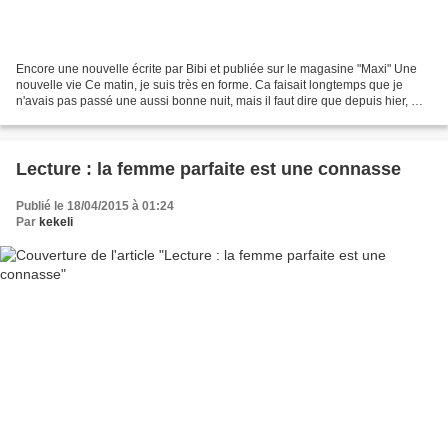
Encore une nouvelle écrite par Bibi et publiée sur le magasine "Maxi" Une
nouvelle vie Ce matin, je suis très en forme. Ca faisait longtemps que je
n'avais pas passé une aussi bonne nuit, mais il faut dire que depuis hier, ma
vie a pris un grand tournant....
Lecture : la femme parfaite est une connasse
Publié le 18/04/2015 à 01:24
Par
kekeli