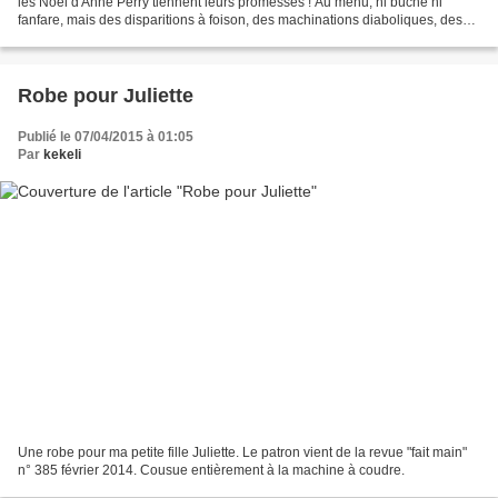
les Noël d'Anne Perry tiennent leurs promesses ! Au menu, ni bûche ni
fanfare, mais des disparitions à foison, des machinations diaboliques, des
secrets décongelés pour l'occasion,...
Robe pour Juliette
Publié le 07/04/2015 à 01:05
Par
kekeli
Une robe pour ma petite fille Juliette. Le patron vient de la revue "fait main"
n° 385 février 2014. Cousue entièrement à la machine à coudre.