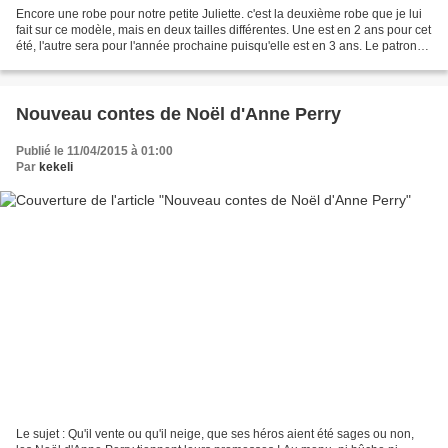
Encore une robe pour notre petite Juliette. c'est la deuxième robe que je lui
fait sur ce modèle, mais en deux tailles différentes. Une est en 2 ans pour cet
été, l'autre sera pour l'année prochaine puisqu'elle est en 3 ans. Le patron
vient de la revue...
Nouveau contes de Noël d'Anne Perry
Publié le 11/04/2015 à 01:00
Par
kekeli
Le sujet : Qu'il vente ou qu'il neige, que ses héros aient été sages ou non,