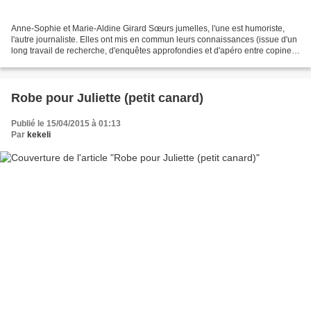
Anne-Sophie et Marie-Aldine Girard Sœurs jumelles, l'une est humoriste,
l'autre journaliste. Elles ont mis en commun leurs connaissances (issue d'un
long travail de recherche, d'enquêtes approfondies et d'apéro entre copines)
et nous font par ici de leur...
Robe pour Juliette (petit canard)
Publié le 15/04/2015 à 01:13
Par
kekeli