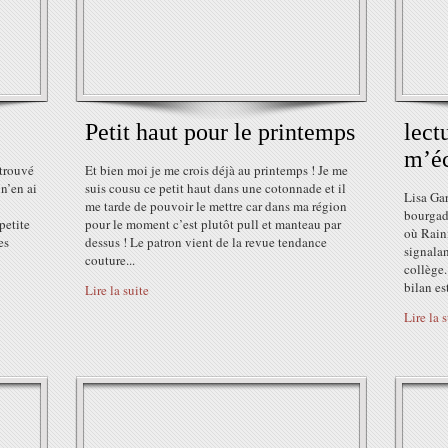
Petit haut pour le printemps
lect
m’éc
trouvé
Et bien moi je me crois déjà au printemps ! Je me
n’en ai
suis cousu ce petit haut dans une cotonnade et il
Lisa Gar
me tarde de pouvoir le mettre car dans ma région
bourgade
petite
pour le moment c’est plutôt pull et manteau par
où Raini
es
dessus ! Le patron vient de la revue tendance
signalan
couture...
collège.
bilan est
Lire la suite
Lire la 