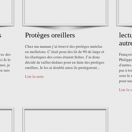
s
Protèges oreillers
lect
autr
Chez ma maman j’ai trouvé des protèges matelas
en molletons. C’était pour des lit de 90 de large et
vec des
Françoi
les élastiques des coins étaient fichus. J’ai donc
i Je le
Philipp
décidé de tailler dedans pour en faire des protèges
moi, je
d'autres
oreillers. Je les ai doublé ainsi ils protégeront...
en suis
pas à to
sous le
Lire la suite
pour une
Lire la 