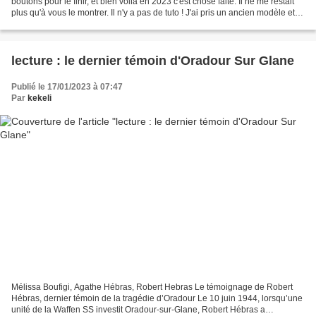
boutons pour le finir, et bien voilà en 2023 c'est chose faite. Il ne me restait
plus qu'à vous le montrer. Il n'y a pas de tuto ! J'ai pris un ancien modèle et
j'ai mis...
lecture : le dernier témoin d'Oradour Sur Glane
Publié le 17/01/2023 à 07:47
Par
kekeli
Mélissa Boufigi, Agathe Hébras, Robert Hebras Le témoignage de Robert
Hébras, dernier témoin de la tragédie d’Oradour Le 10 juin 1944, lorsqu’une
unité de la Waffen SS investit Oradour-sur-Glane, Robert Hébras a