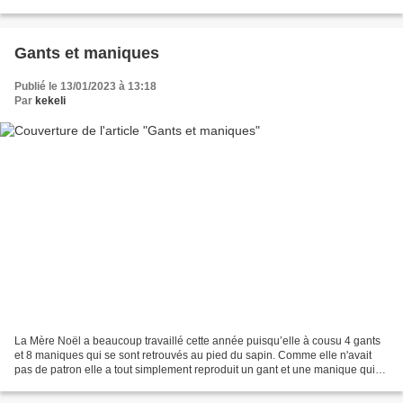
l’insouciance d’un jeune homme loin de...
Gants et maniques
Publié le 13/01/2023 à 13:18
Par
kekeli
La Mère Noël a beaucoup travaillé cette année puisqu’elle à cousu 4 gants
et 8 maniques qui se sont retrouvés au pied du sapin. Comme elle n'avait
pas de patron elle a tout simplement reproduit un gant et une manique qui
lui appartenait