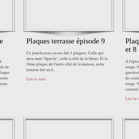
de
Plaques terrasse épisode 9
Plaq
et 8
Ce jour-là nous avons fait 3 plaques. Celle qui
mon mari "fignole", celle à côté de la bleue. Et la
à
A l'épis
3ème plaque de l'autre côté de la maison, notre
gle de
rouge. 
terrasse fait un L.
plaque
question
petite
de coule
Lire la suite
 nous
rouge. N
(surtout
Lire la 