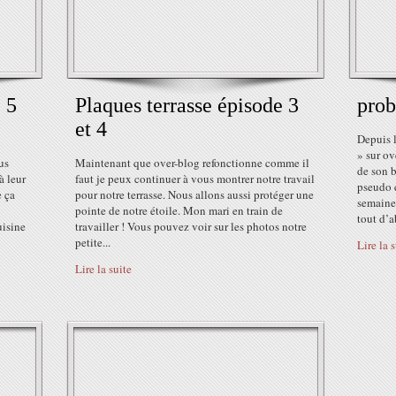
 5
Plaques terrasse épisode 3
prob
et 4
Depuis 
» sur ov
us
Maintenant que over-blog refonctionne comme il
de son b
à leur
faut je peux continuer à vous montrer notre travail
pseudo 
e ça
pour notre terrasse. Nous allons aussi protéger une
semaines
pointe de notre étoile. Mon mari en train de
tout d’a
uisine
travailler ! Vous pouvez voir sur les photos notre
petite...
Lire la 
Lire la suite